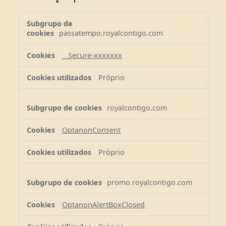
Cookies
estritamente
passatempo.royalcontigo.com
necessários
__Secure-xxxxxxx
Próprio
royalcontigo.com
OptanonConsent
Próprio
promo.royalcontigo.com
OptanonAlertBoxClosed