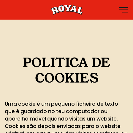
Produtos
Receitas
POLITICA DE
Promo
Subscreve
COOKIES
Uma cookie é um pequeno ficheiro de texto
que é guardado no teu computador ou
aparelho móvel quando visitas um website.
Cookies são depois enviadas para o website