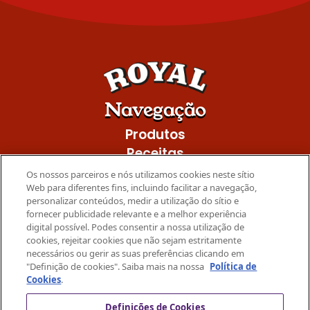
Navegação
Produtos
Receitas
Promo
Os nossos parceiros e nós utilizamos cookies neste sítio
Web para diferentes fins, incluindo facilitar a navegação,
Mondelez International
personalizar conteúdos, medir a utilização do sítio e
fornecer publicidade relevante e a melhor experiência
Privacidade
digital possível. Podes consentir a nossa utilização de
Cookies
cookies, rejeitar cookies que não sejam estritamente
necessários ou gerir as suas preferências clicando em
Termos
"Definição de cookies". Saiba mais na nossa
Política de
Contacta-nos
Cookies
.
Para mais inspiração
Definições de Cookies