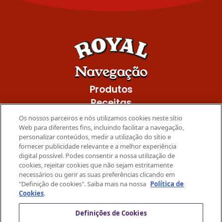
Navegação
Produtos
Receitas
Promo
Os nossos parceiros e nós utilizamos cookies neste sítio
Web para diferentes fins, incluindo facilitar a navegação,
Mondelez International
personalizar conteúdos, medir a utilização do sítio e
fornecer publicidade relevante e a melhor experiência
Privacidade
digital possível. Podes consentir a nossa utilização de
Cookies
cookies, rejeitar cookies que não sejam estritamente
necessários ou gerir as suas preferências clicando em
Termos
"Definição de cookies". Saiba mais na nossa
Política de
Contacta-nos
Cookies
.
Para mais inspiração
Definições de Cookies